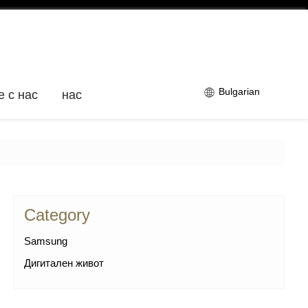
Bulgarian
е с нас
нас
Category
Samsung
Дигитален живот