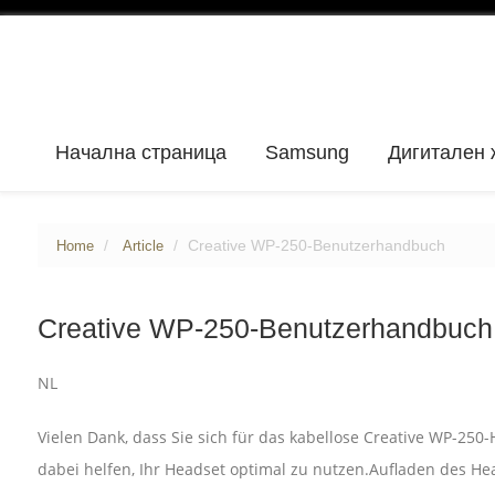
Начална страница
Samsung
Дигитален 
Creative WP-250-Benutzerhandbuch
Home
Article
Creative WP-250-Benutzerhandbuch
NL
Vielen Dank, dass Sie sich für das kabellose Creative WP-25
dabei helfen, Ihr Headset optimal zu nutzen.Aufladen des He