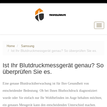
Togg
navig
Home
Samsung
Ist Ihr Blutdruckmessgerät genau? So überprüfen Sie es.
Ist Ihr Blutdruckmessgerät genau? So
überprüfen Sie es.
Eine genaue Blutdruck
ü
berwachung ist f
ü
r Ihre Gesundheit von
entscheidender Bedeutung. Ob bei Ihnen Bluthochdruck diagnostiziert
wurde oder Sie einfach nur Ihr Wohlbefinden im Auge behalten möchten,
ein genaues Messgerät kann den entscheidenden Unterschied machen.