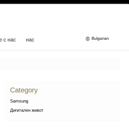
Bulgarian
е с нас
нас
Category
Samsung
Дигитален живот