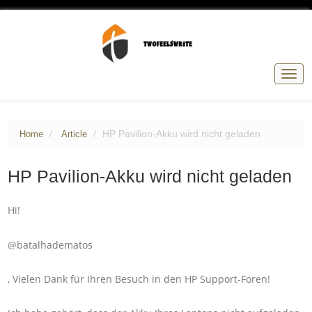
Togg
navig
HP Pavilion-Akku wird nicht geladen
Home
Article
HP Pavilion-Akku wird nicht geladen
Hi!
@batalhadematos
, Vielen Dank für Ihren Besuch in den HP Support-Foren!