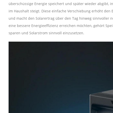
überschüssige Energie speichert und später wieder abgibt,
im Haushalt steigt. Diese einfache Verschiebung erhöht den 
und macht den Solarertrag über den Tag hinweg sinnvoller n
eine bessere Energieeffizienz erreichen möchten, gehört Spe
sparen und Solarstrom sinnvoll einzusetzen.