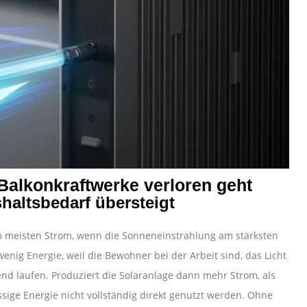
Balkonkraftwerke verloren geht
altsbedarf übersteigt
am meisten Strom, wenn die Sonneneinstrahlung am stärksten
wenig Energie, weil die Bewohner bei der Arbeit sind, das Licht
nd laufen. Produziert die Solaranlage dann mehr Strom, als
ige Energie nicht vollständig direkt genutzt werden. Ohne