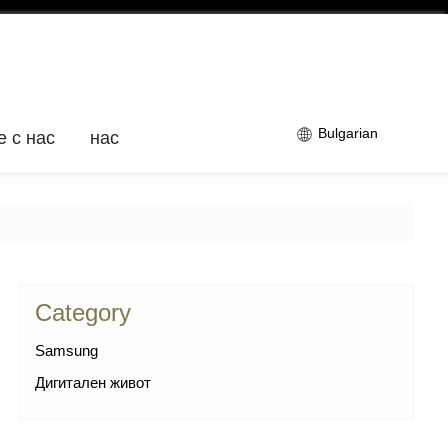
Bulgarian
е с нас
нас
Category
Samsung
Дигитален живот