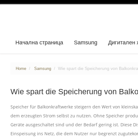
Начална страница
Samsung
Дигитален 
Wie spart die Speicherung von Balkonkr
Home
Samsung
Wie spart die Speicherung von Balk
Speicher für Balkonkraftwerke steigern den Wert von kleinsk
dem erzeugten Strom selbst zu nutzen. Ohne Speicher produzi
Geräte ausgeschaltet sind und der Bedarf gering ist. Diese D
Einspeisung ins Netz, die dem Nutzer nur begrenzt zugutekom