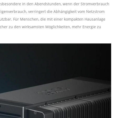
 insbesondere in den Abendstunden, wenn der Stromverbrauch
Eigenverbrauch, verringert die Abhängigkeit vom Netzstrom
utzbar. Für Menschen, die mit einer kompakten Hausanlage
icher zu den wirksamsten Möglichkeiten, mehr Energie zu