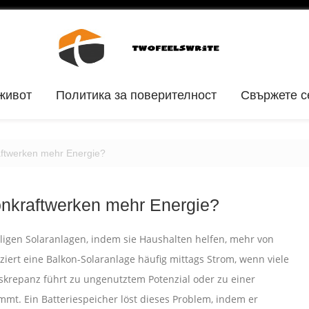
живот
Политика за поверителност
Свържете с
aftwerken mehr Energie?
onkraftwerken mehr Energie?
aligen Solaranlagen, indem sie Haushalten helfen, mehr von
ert eine Balkon-Solaranlage häufig mittags Strom, wenn viele
iskrepanz führt zu ungenutztem Potenzial oder zu einer
mt. Ein Batteriespeicher löst dieses Problem, indem er