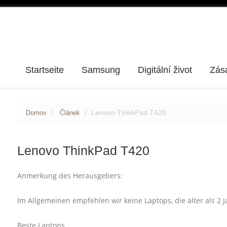
Startseite
Samsung
Digitální život
Zás
Lenovo ThinkPad T420
Domov
Článek
Lenovo ThinkPad T420
Anmerkung des Herausgebers:
Im Allgemeinen empfehlen wir keine Laptops, die älter als 2 
Beste Laptops