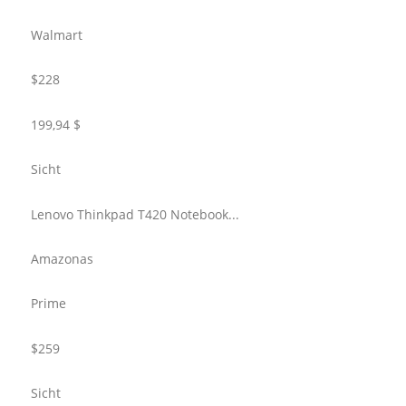
Walmart
$228
199,94 $
Sicht
Lenovo Thinkpad T420 Notebook...
Amazonas
Prime
$259
Sicht