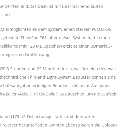
erzerrten Bild.Das D630 ist mit überraschend lauten
 sind.
RAM ermöglichten es dem System, einen starken PCMark05-
s getestete ThinkPad T61, aber dieses System hatte einen
afikkarte (mit 128 MB Speicher) erzielte einen 3Dmark03-
 integrierten Grafiklösung.
30 3 Stunden und 22 Minuten durch, was für ein oder zwei
urchschnittliche Thin-and-Light-System.Benutzer können eine
eschäftsaufgaben erledigen.Benutzer, die mehr Ausdauer
-Zellen-Akku (119 US-Dollar) austauschen, um die Laufzeit
and (179 US-Dollar) ausgestattet, mit dem wir in
FTP-Server herunterladen konnten.Ebenso waren die Upload-