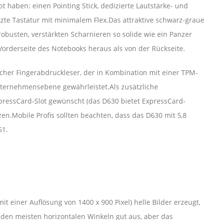
t haben: einen Pointing Stick, dedizierte Lautstärke- und
te Tastatur mit minimalem Flex.Das attraktive schwarz-graue
busten, verstärkten Scharnieren so solide wie ein Panzer
r Vorderseite des Notebooks heraus als von der Rückseite.
cher Fingerabdruckleser, der in Kombination mit einer TPM-
nternehmensebene gewährleistet.Als zusätzliche
pressCard-Slot gewünscht (das D630 bietet ExpressCard-
n.Mobile Profis sollten beachten, dass das D630 mit 5,8
61.
it einer Auflösung von 1400 x 900 Pixel) helle Bilder erzeugt,
 den meisten horizontalen Winkeln gut aus, aber das