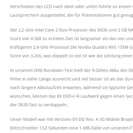
Verschieben des LCD nach oben oder unten führte zu einem v
Lautsprechern ausgestattet, die für Präsentationen gut genug
Der 2,2-GHz-Intel Core 2 Duo-Prozessor des D630 und 2 GB 
Score von 4.568 zu erzielen.Das ist langsamer als das von un
kräftigeren 2,4-GHz-Prozessor.Die Nvidia Quadro NVS 135M Gr
Score von 3.256, was doppelt so viel ist wie die Leistung einer
In unserem DVD-Rundown-Test hielt der 9-Zellen-Akku des D6
Filme in voller Länge ausreicht und viel besser ist als das d
noch längere Akkulaufzeit erwarten, während sie typische G
wünschen, können das 8X DVD+/-R-Laufwerk gegen einen Sechs
der D630 fast zu verdoppeln.
Unser Modell war mit Verizons EV-DO Rev. A 3G Mobile Broadb
blitzschnellen 13,2 Sekunden eine 1-MB-Datei von unserem 