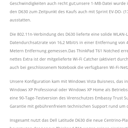
Geschwindigkeiten auch recht gut;unsere 1-MB-Datei wurde i
den D630 zum Zeitpunkt des Kaufs auch mit Sprint EV-DO- (17
ausstatten.
Die 802.11n-Verbindung des D630 lieferte eine solide WLAN-L
Datendurchsatzrate von 16,2 Mbit/s in einer Entfernung von
Metern Entfernung gemessen.Das ThinkPad T61 Notched errei
nettes Extra ist der mitgelieferte Wi-Fi Catcher (aktiviert du
auch bei geschlossenem Notebook die verfügbaren Wi-Fi-Ne
Unsere Konfiguration kam mit Windows Vista Buisness, das in
Windows XP Professional oder Windows XP Home als Betriebs
eine 90-Tage-Testversion des Virenschutzes Embassy Trust Sui
Garantie mit gebührenfreiem technischen Support rund um d
Insgesamt nutzt das Dell Latitude D630 die neue Centrino-Pla