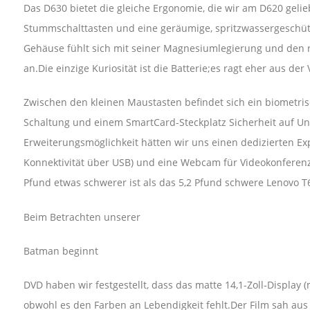
Das D630 bietet die gleiche Ergonomie, die wir am D620 gelieb
Stummschalttasten und eine geräumige, spritzwassergeschütz
Gehäuse fühlt sich mit seiner Magnesiumlegierung und den ro
an.Die einzige Kuriosität ist die Batterie;es ragt eher aus de
Zwischen den kleinen Maustasten befindet sich ein biometris
Schaltung und einem SmartCard-Steckplatz Sicherheit auf U
Erweiterungsmöglichkeit hätten wir uns einen dedizierten Ex
Konnektivität über USB) und eine Webcam für Videokonferenze
Pfund etwas schwerer ist als das 5,2 Pfund schwere Lenovo T
Beim Betrachten unserer
Batman beginnt
DVD haben wir festgestellt, dass das matte 14,1-Zoll-Display (m
obwohl es den Farben an Lebendigkeit fehlt.Der Film sah aus