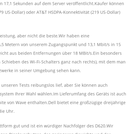
n 17,1 Sekunden auf dem Server veröffentlicht.Käufer können
9 US-Dollar) oder AT&T HSDPA-Konnektivität (219 US-Dollar)
eistung, aber nicht die beste.Wir haben eine
 4,5 Metern von unserem Zugangspunkt und 13,1 Mbit/s in 15
cht aus beiden Entfernungen über 18 MBit/s.Ein besonders
rch Schieben des Wi-Fi-Schalters ganz nach rechts), mit dem man
tzwerke in seiner Umgebung sehen kann.
 unseren Tests reibungslos lief, aber Sie können auch
system Ihrer Wahl wählen.Im Lieferumfang des Geräts ist auch
te von Wave enthalten.Dell bietet eine großzügige dreijährige
ie Uhr.
ttform gut und ist ein würdiger Nachfolger des D620.Wir