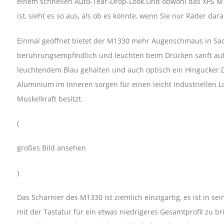
einem schnellen Auto-Tear-Drop-Look.Und obwohl das XPS M1
ist, sieht es so aus, als ob es könnte, wenn Sie nur Räder dara
Einmal geöffnet bietet der M1330 mehr Augenschmaus in Sa
berührungsempfindlich und leuchten beim Drücken sanft auf.
leuchtendem Blau gehalten und auch optisch ein Hingucker.
Aluminium im Inneren sorgen für einen leicht industriellen Lo
Muskelkraft besitzt.
(
großes Bild ansehen
)
Das Scharnier des M1330 ist ziemlich einzigartig, es ist in s
mit der Tastatur für ein etwas niedrigeres Gesamtprofil zu b