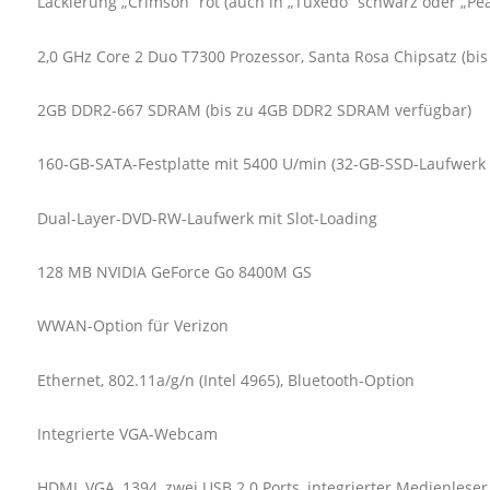
Lackierung „Crimson“ rot (auch in „Tuxedo“ schwarz oder „Pear
2,0 GHz Core 2 Duo T7300 Prozessor, Santa Rosa Chipsatz (bis
2GB DDR2-667 SDRAM (bis zu 4GB DDR2 SDRAM verfügbar)
160-GB-SATA-Festplatte mit 5400 U/min (32-GB-SSD-Laufwerk 
Dual-Layer-DVD-RW-Laufwerk mit Slot-Loading
128 MB NVIDIA GeForce Go 8400M GS
WWAN-Option für Verizon
Ethernet, 802.11a/g/n (Intel 4965), Bluetooth-Option
Integrierte VGA-Webcam
HDMI, VGA, 1394, zwei USB 2.0 Ports, integrierter Medienleser