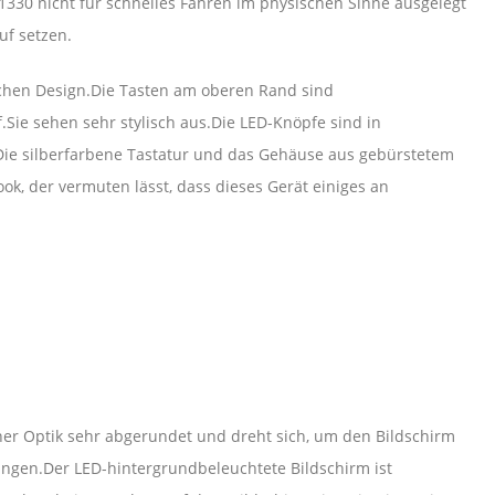
330 nicht für schnelles Fahren im physischen Sinne ausgelegt
uf setzen.
chen Design.Die Tasten am oberen Rand sind
Sie sehen sehr stylisch aus.Die LED-Knöpfe sind in
Die silberfarbene Tastatur und das Gehäuse aus gebürstetem
ok, der vermuten lässt, dass dieses Gerät einiges an
einer Optik sehr abgerundet und dreht sich, um den Bildschirm
ringen.Der LED-hintergrundbeleuchtete Bildschirm ist