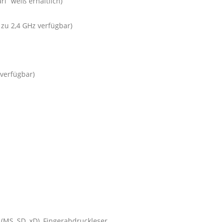
l“ weiß erhältlich)
 zu 2,4 GHz verfügbar)
verfügbar)
 (MS, SD, xD), Fingerabdruckleser