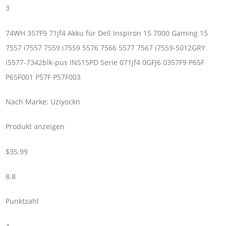
3
74WH 357F9 71jf4 Akku für Dell Inspiron 15 7000 Gaming 15
7557 i7557 7559 i7559 5576 7566 5577 7567 i7559-5012GRY
i5577-7342blk-pus INS15PD Serie 071jf4 0GFJ6 0357F9 P65F
P65F001 P57F P57F003
Nach Marke: Uziyockn
Produkt anzeigen
$35.99
8.8
Punktzahl