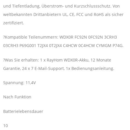
und Tiefentladung, Überstrom- und Kurzschlussschutz. Von
weltbekannten Drittanbietern UL, CE, FCC und RoHS als sicher
zertifiziert.
?Kompatible Teilenummern: WDX0R FC92N 0FC92N 3CRH3
03CRH3 P69G001 T2JX4 0T2JX4 C4HCW 0C4HCW CYMGM P74G.
?Was Sie erhalten: 1 x RayHom WDX0R-Akku, 12 Monate
Garantie, 24 x 7 E-Mail-Support, 1x Bedienungsanleitung.
Spannung: 11,4V
Nach Funktion
Batterielebensdauer
10