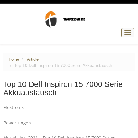
Togg
navig
Home
Article
Top 10 Dell Inspiron 15 7000 Serie Akkuaustausch
Top 10 Dell Inspiron 15 7000 Serie
Akkuaustausch
Elektronik
Bewertungen
Aktualisiert 2021 – Top 10 Dell Inspiron 15 7000 Series