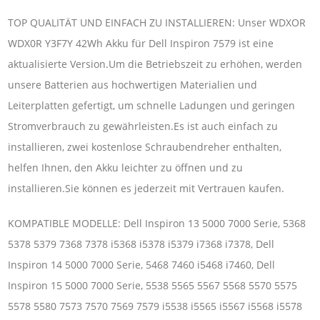
TOP QUALITÄT UND EINFACH ZU INSTALLIEREN: Unser WDXOR
WDX0R Y3F7Y 42Wh Akku für Dell Inspiron 7579 ist eine
aktualisierte Version.Um die Betriebszeit zu erhöhen, werden
unsere Batterien aus hochwertigen Materialien und
Leiterplatten gefertigt, um schnelle Ladungen und geringen
Stromverbrauch zu gewährleisten.Es ist auch einfach zu
installieren, zwei kostenlose Schraubendreher enthalten,
helfen Ihnen, den Akku leichter zu öffnen und zu
installieren.Sie können es jederzeit mit Vertrauen kaufen.
KOMPATIBLE MODELLE: Dell Inspiron 13 5000 7000 Serie, 5368
5378 5379 7368 7378 i5368 i5378 i5379 i7368 i7378, Dell
Inspiron 14 5000 7000 Serie, 5468 7460 i5468 i7460, Dell
Inspiron 15 5000 7000 Serie, 5538 5565 5567 5568 5570 5575
5578 5580 7573 7570 7569 7579 i5538 i5565 i5567 i5568 i5578