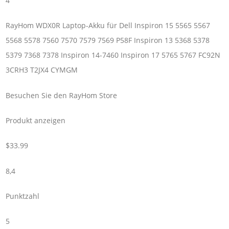
4
RayHom WDX0R Laptop-Akku für Dell Inspiron 15 5565 5567
5568 5578 7560 7570 7579 7569 P58F Inspiron 13 5368 5378
5379 7368 7378 Inspiron 14-7460 Inspiron 17 5765 5767 FC92N
3CRH3 T2JX4 CYMGM
Besuchen Sie den RayHom Store
Produkt anzeigen
$33.99
8,4
Punktzahl
5