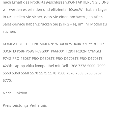
nach Erhalt des Produkts geschlossen.KONTAKTIEREN SIE UNS,
wir werden es erfinden und effizienter lösen.Wir haben Lager
in NY, stellen Sie sicher, dass Sie einen hochwertigen After-
Sales-Service haben.Drücken Sie [STRG + F], um Ihr Modell zu
suchen.
KOMPATIBLE TEILENUMMERN: WDXOR WDX0R Y3F7Y 3CRH3
03CRH3 P58F P69G P69G001 P66F001 T2JX4 FC92N CYMGM
P74G PRO-1508T PRO-D1508TS PRO-D1708TS PRO-D1708TS
42Wh Laptop Akku kompatibel mit Dell 1368 7378 5000 .7000
5568 5368 5568 5570 5575 5578 7560 7570 7569 5765 5767
5770.
Nach Funktion
Preis-Leistungs-Verhältnis