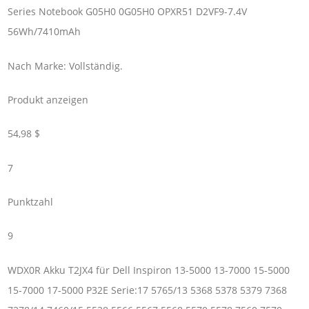
Series Notebook G05H0 0G05H0 OPXR51 D2VF9-7.4V
56Wh/7410mAh
Nach Marke: Vollständig.
Produkt anzeigen
54,98 $
7
Punktzahl
9
WDX0R Akku T2JX4 für Dell Inspiron 13-5000 13-7000 15-5000
15-7000 17-5000 P32E Serie:17 5765/13 5368 5378 5379 7368