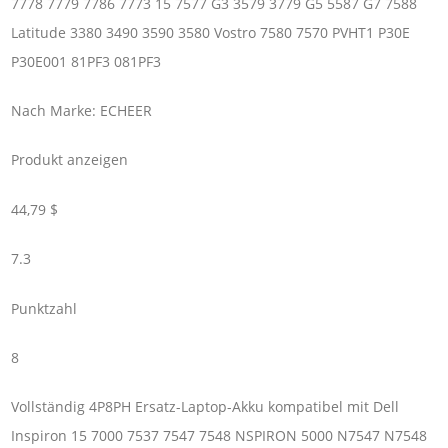
7778 7779 7786 7773 15 7577 G3 3579 3779 G5 5587 G7 7588
Latitude 3380 3490 3590 3580 Vostro 7580 7570 PVHT1 P30E
P30E001 81PF3 081PF3
Nach Marke: ECHEER
Produkt anzeigen
44,79 $
7.3
Punktzahl
8
Vollständig 4P8PH Ersatz-Laptop-Akku kompatibel mit Dell
Inspiron 15 7000 7537 7547 7548 NSPIRON 5000 N7547 N7548