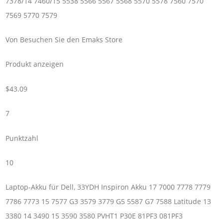
7378/14 7460/15 5538 5566 5567 5568 5570 5578 7560 7570
7569 5770 7579
Von Besuchen Sie den Emaks Store
Produkt anzeigen
$43.09
7
Punktzahl
10
Laptop-Akku für Dell, 33YDH Inspiron Akku 17 7000 7778 7779
7786 7773 15 7577 G3 3579 3779 G5 5587 G7 7588 Latitude 13
3380 14 3490 15 3590 3580 PVHT1 P30E 81PF3 081PF3