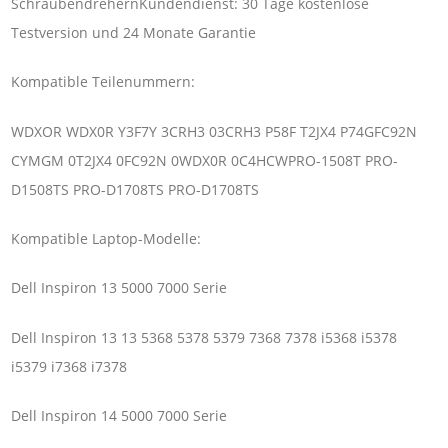
SchraubendrehernKundendienst: 30 Tage kostenlose
Testversion und 24 Monate Garantie
Kompatible Teilenummern:
WDXOR WDX0R Y3F7Y 3CRH3 03CRH3 P58F T2JX4 P74GFC92N
CYMGM 0T2JX4 0FC92N 0WDX0R 0C4HCWPRO-1508T PRO-
D1508TS PRO-D1708TS PRO-D1708TS
Kompatible Laptop-Modelle:
Dell Inspiron 13 5000 7000 Serie
Dell Inspiron 13 13 5368 5378 5379 7368 7378 i5368 i5378
i5379 i7368 i7378
Dell Inspiron 14 5000 7000 Serie