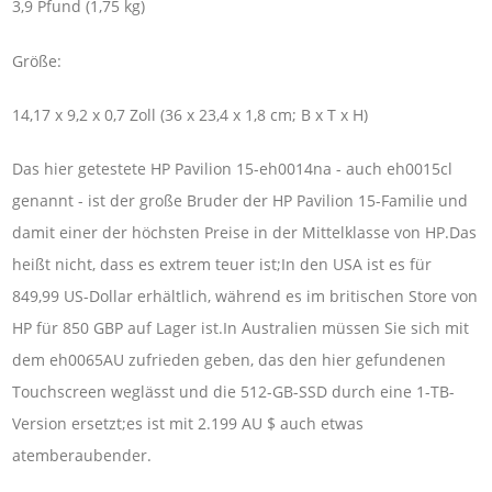
3,9 Pfund (1,75 kg)
Größe:
14,17 x 9,2 x 0,7 Zoll (36 x 23,4 x 1,8 cm; B x T x H)
Das hier getestete HP Pavilion 15-eh0014na - auch eh0015cl
genannt - ist der große Bruder der HP Pavilion 15-Familie und
damit einer der höchsten Preise in der Mittelklasse von HP.Das
heißt nicht, dass es extrem teuer ist;In den USA ist es für
849,99 US-Dollar erhältlich, während es im britischen Store von
HP für 850 GBP auf Lager ist.In Australien müssen Sie sich mit
dem eh0065AU zufrieden geben, das den hier gefundenen
Touchscreen weglässt und die 512-GB-SSD durch eine 1-TB-
Version ersetzt;es ist mit 2.199 AU $ auch etwas
atemberaubender.