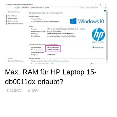
Max. RAM für HP Laptop 15-
db0011dx erlaubt?
13/02/2022
6964