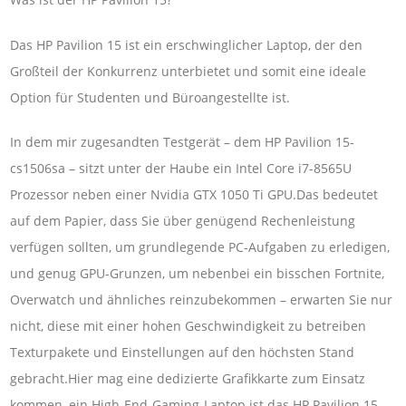
Das HP Pavilion 15 ist ein erschwinglicher Laptop, der den
Großteil der Konkurrenz unterbietet und somit eine ideale
Option für Studenten und Büroangestellte ist.
In dem mir zugesandten Testgerät – dem HP Pavilion 15-
cs1506sa – sitzt unter der Haube ein Intel Core i7-8565U
Prozessor neben einer Nvidia GTX 1050 Ti GPU.Das bedeutet
auf dem Papier, dass Sie über genügend Rechenleistung
verfügen sollten, um grundlegende PC-Aufgaben zu erledigen,
und genug GPU-Grunzen, um nebenbei ein bisschen Fortnite,
Overwatch und ähnliches reinzubekommen – erwarten Sie nur
nicht, diese mit einer hohen Geschwindigkeit zu betreiben
Texturpakete und Einstellungen auf den höchsten Stand
gebracht.Hier mag eine dedizierte Grafikkarte zum Einsatz
kommen, ein High-End-Gaming-Laptop ist das HP Pavilion 15