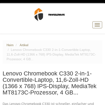
Navig
umsc
Heim
Artikel
Lenovo Chromebook C330 2-in-1-Convertible-Laptop,
11,6-Zoll-HD (1366 x 768) IPS-Display, MediaTek MT8173C-
Prozessor, 4 GB...
Lenovo Chromebook C330 2-in-1-
Convertible-Laptop, 11,6-Zoll-HD
(1366 x 768) IPS-Display, MediaTek
MT8173C-Prozessor, 4 GB...
Das Lenovo Chromebook C330 ist schneller, einfacher und