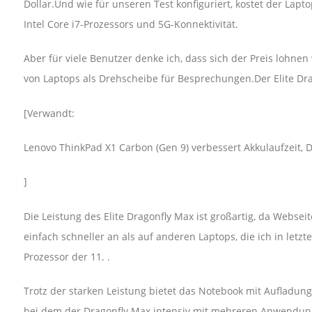
Dollar.Und wie für unseren Test konfiguriert, kostet der Lapt
Intel Core i7-Prozessors und 5G-Konnektivität.
Aber für viele Benutzer denke ich, dass sich der Preis lohn
von Laptops als Drehscheibe für Besprechungen.Der Elite Dra
[Verwandt:
Lenovo ThinkPad X1 Carbon (Gen 9) verbessert Akkulaufzeit, Di
]
Die Leistung des Elite Dragonfly Max ist großartig, da Webs
einfach schneller an als auf anderen Laptops, die ich in letzt
Prozessor der 11. .
Trotz der starken Leistung bietet das Notebook mit Aufladung
bei dem der Dragonfly Max intensiv mit mehreren Anwendung