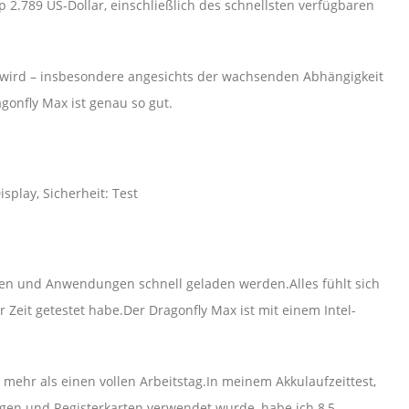
op 2.789 US-Dollar, einschließlich des schnellsten verfügbaren
en wird – insbesondere angesichts der wachsenden Abhängigkeit
gonfly Max ist genau so gut.
splay, Sicherheit: Test
eiten und Anwendungen schnell geladen werden.Alles fühlt sich
er Zeit getestet habe.Der Dragonfly Max ist mit einem Intel-
 mehr als einen vollen Arbeitstag.In meinem Akkulaufzeittest,
en und Registerkarten verwendet wurde, habe ich 8,5