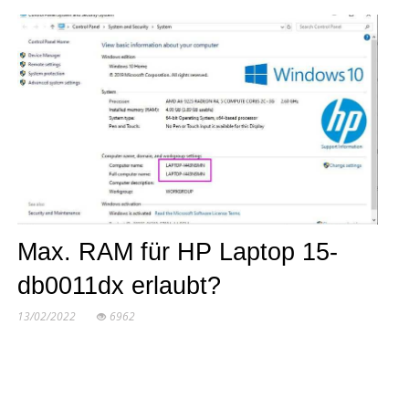
Max. RAM für HP Laptop 15-
db0011dx erlaubt?
13/02/2022
6962