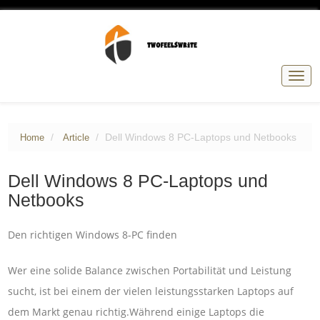
Togg
navig
Dell Windows 8 PC-Laptops und Netbooks
Home
Article
Dell Windows 8 PC-Laptops und
Netbooks
Den richtigen Windows 8-PC finden
Wer eine solide Balance zwischen Portabilität und Leistung
sucht, ist bei einem der vielen leistungsstarken Laptops auf
dem Markt genau richtig.Während einige Laptops die