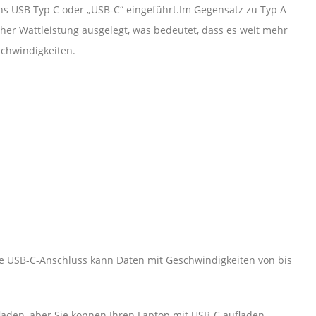
s USB Typ C oder „USB-C“ eingeführt.Im Gegensatz zu Typ A
oher Wattleistung ausgelegt, was bedeutet, dass es weit mehr
schwindigkeiten.
 USB-C-Anschluss kann Daten mit Geschwindigkeiten von bis
laden, aber Sie können Ihren Laptop mit USB-C aufladen.