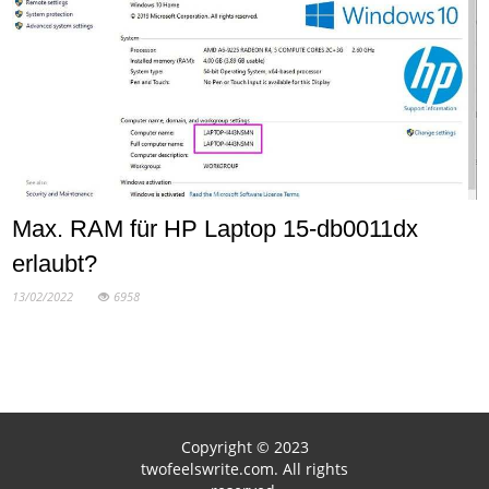
Max. RAM für HP Laptop 15-db0011dx
erlaubt?
13/02/2022
6958
Copyright © 2023
twofeelswrite.com. All rights