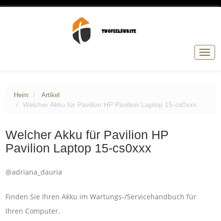
Navig
umsc
Heim
Artikel
Welcher Akku für Pavilion HP Pavilion Laptop 15-cs0xxx
Welcher Akku für Pavilion HP
Pavilion Laptop 15-cs0xxx
@adriana_dauria
Finden Sie Ihren Akku im Wartungs-/Servicehandbuch für
Ihren Computer.