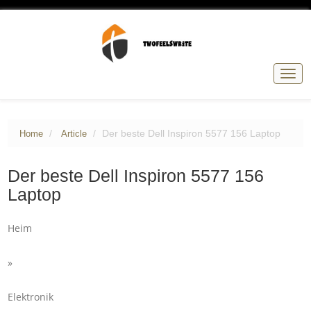
Togg
navig
Der beste Dell Inspiron 5577 156 Laptop
Home
Article
Der beste Dell Inspiron 5577 156
Laptop
Heim
»
Elektronik