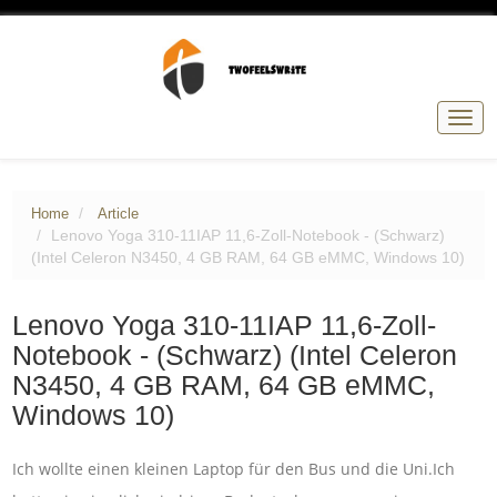
Togg
navig
Home
Article
Lenovo Yoga 310-11IAP 11,6-Zoll-Notebook - (Schwarz)
(Intel Celeron N3450, 4 GB RAM, 64 GB eMMC, Windows 10)
Lenovo Yoga 310-11IAP 11,6-Zoll-
Notebook - (Schwarz) (Intel Celeron
N3450, 4 GB RAM, 64 GB eMMC,
Windows 10)
Ich wollte einen kleinen Laptop für den Bus und die Uni.Ich