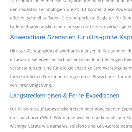
27.650mAh fallen in diese Kategorie und liefern eine bedeut
den neuesten Technologien wie PD 3.1 können diese Powerba
effizient schnell aufladen. Sie sind perfekte Begleiter für B
Lademethoden auskommen müssen und eine zuverlässige Ene
Anwendbare Szenarien für ultra-große Kap
Ultra-große Kapazitäts-Powerbanks glänzen in Situationen, die
erfordern. Sie erweisen sich als entscheidend bei langen Rei
Veranstaltungen und für die gleichzeitige Stromversorgung m
fortschrittlichen Funktionen sorgen diese Powerbanks für un
von Ihrer Umgebung.
Langstreckenreisen & Ferne Expeditionen
Für Reisende auf Langstreckenreisen oder abgelegenen Exped
unschätzbarem Wert. Wenn man weit von herkömmlichen Stromq
wichtige Geräte wie Kameras, Telefone und GPS-Geräte betrie