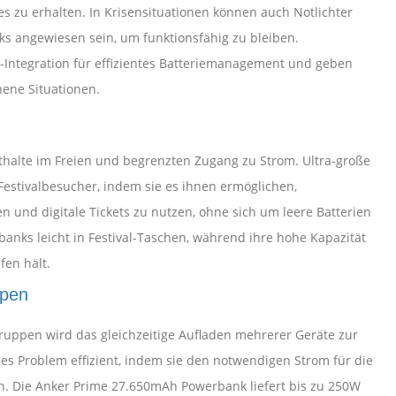
s zu erhalten. In Krisensituationen können auch Notlichter
s angewiesen sein, um funktionsfähig zu bleiben.
Integration für effizientes Batteriemanagement und geben
ene Situationen.
enthalte im Freien und begrenzten Zugang zu Strom. Ultra-große
stivalbesucher, indem sie es ihnen ermöglichen,
n und digitale Tickets zu nutzen, ohne sich um leere Batterien
nks leicht in Festival-Taschen, während ihre hohe Kapazität
en hält.
ppen
ruppen wird das gleichzeitige Aufladen mehrerer Geräte zur
es Problem effizient, indem sie den notwendigen Strom für die
len. Die Anker Prime 27.650mAh Powerbank liefert bis zu 250W