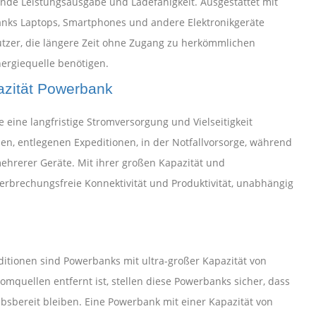
ende Leistungsausgabe und Ladefähigkeit. Ausgestattet mit
nks Laptops, Smartphones und andere Elektronikgeräte
enutzer, die längere Zeit ohne Zugang zu herkömmlichen
rgiequelle benötigen.
azität Powerbank
 eine langfristige Stromversorgung und Vielseitigkeit
sen, entlegenen Expeditionen, in der Notfallvorsorge, während
ehrerer Geräte. Mit ihrer großen Kapazität und
terbrechungsfreie Konnektivität und Produktivität, unabhängig
itionen sind Powerbanks mit ultra-großer Kapazität von
uellen entfernt ist, stellen diese Powerbanks sicher, dass
bsbereit bleiben. Eine Powerbank mit einer Kapazität von