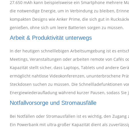
27.650 mAh kann beispielsweise ein Smartphone mehrere Male
die notwendige Energie, um in Verbindung zu bleiben, Erinner
kompakten Designs wie Anker Prime, die sich gut in Rucksäc
genießen, ohne sich um leere Batterien sorgen zu müssen.
Arbeit & Produktivität unterwegs
In der heutigen schnelllebigen Arbeitsumgebung ist es entsch
Meetings, Veranstaltungen oder arbeiten remote von Cafés o
Kapazität stellt sicher, dass Laptops, Tablets und andere Ge
ermöglicht nahtlose Videokonferenzen, ununterbrochene Präse
Steckdosen suchen zu müssen. Die Schnellladefunktionen vo
Energiewiederaufladung während kurzer Pausen, sodass Sie je
Notfallvorsorge und Stromausfälle
Bei Notfällen oder Stromausfällen ist es wichtig, den Zugan
Ein Powerbank mit ultra-großer Kapazität dient als zuverlässi