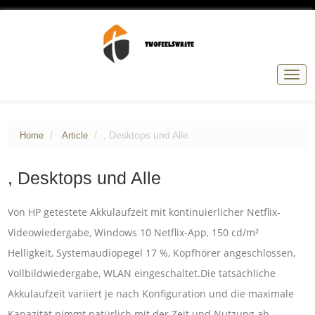
Togg
navig
, Desktops und Alle
Home
Article
, Desktops und Alle
Von HP getestete Akkulaufzeit mit kontinuierlicher Netflix-
Videowiedergabe, Windows 10 Netflix-App, 150 cd/m²
Helligkeit, Systemaudiopegel 17 %, Kopfhörer angeschlossen,
Vollbildwiedergabe, WLAN eingeschaltet.Die tatsächliche
Akkulaufzeit variiert je nach Konfiguration und die maximale
Kapazität nimmt natürlich mit der Zeit und Nutzung ab.