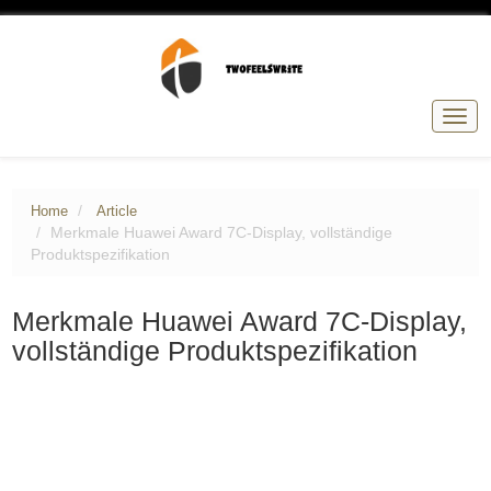
Togg
navig
Home
Article
Merkmale Huawei Award 7C-Display, vollständige
Produktspezifikation
Merkmale Huawei Award 7C-Display,
vollständige Produktspezifikation