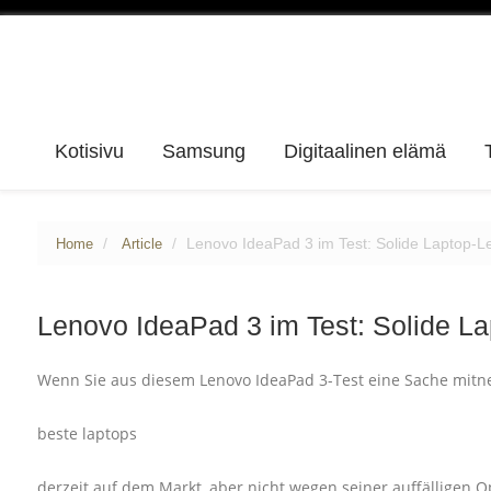
Kotisivu
Samsung
Digitaalinen elämä
Lenovo IdeaPad 3 im Test: Solide Laptop-Le
Home
Article
Lenovo IdeaPad 3 im Test: Solide La
Wenn Sie aus diesem Lenovo IdeaPad 3-Test eine Sache mitne
beste laptops
derzeit auf dem Markt, aber nicht wegen seiner auffälligen Op