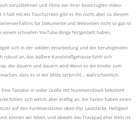
r sich zurücklehnen und Filme von Ihrer bevorzugten Video-
3 hält mit.Als Touchscreen gibt es ihn nicht, aber zu diesem
eitenverhältnis für Dokumente und Webseiten nicht so gut ist
 bei einem schnellen YouTube-Binge festgestellt haben.
iegelt sich in der soliden Verarbeitung und der beruhigenden
ch robust an, das äußere Kunststoffgehäuse fühlt sich
aptop, der dauern und dauern wird.Wenn es die Kinder zum
 machen, dass es in der Mitte zerbricht... wahrscheinlich.
. Eine Tastatur in voller Größe mit Nummernblock bekommt
cke fühlen sich weich, aber kräftig an, die Tasten haben einen
ts auf den Funktionstasten oben (für Lautstärke, Helligkeit
mit können wir leben, und obwohl das Trackpad eher klein ist,