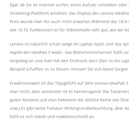
Egal, ob Sie im Internet surfen, einen Aufsatz schreiben ode
Streaming-Plattform ansehen, das Display des Lenovo IdeaPad 
Preis würde man ihn auch nicht erwarten.Während das 16:9-S
wie 16:10, funktioniert es für Videoinhalte sehr gut, wie wir
Lenovo ist natürlich schon lange im Laptop-Spiel, und das sp
Haptik des IdeaPad 3 wider. Das Bildschirmscharnier fühlt si
langlebig an und man hat den Eindruck, dass Dies ist ein L
Beispiel schaffen, es zu fassen, müssen Sie sich keine Sorgen
Erwähnenswert ist das Tippgefühl auf dem Lenovo IdeaPad 3
man nicht, aber ansonsten ist es hervorragend: Die Tastendrü
guten Abstand und man bekommt die übliche Reihe von Shortcu
usw.).Es gibt keine Tastatur-Hintergrundbeleuchtung, aber da
fühlt es sich solide und reaktionsschnell an.