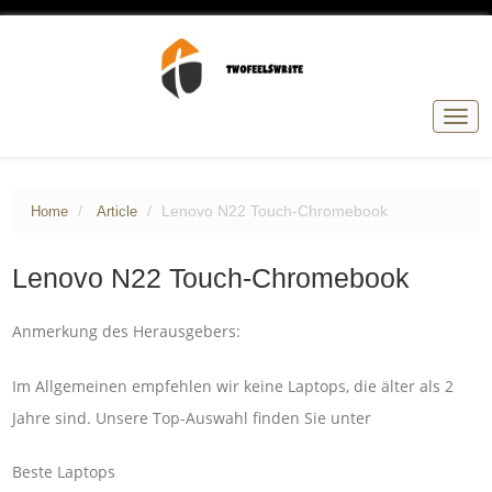
Togg
navig
Lenovo N22 Touch-Chromebook
Home
Article
Lenovo N22 Touch-Chromebook
Anmerkung des Herausgebers:
Im Allgemeinen empfehlen wir keine Laptops, die älter als 2
Jahre sind. Unsere Top-Auswahl finden Sie unter
Beste Laptops