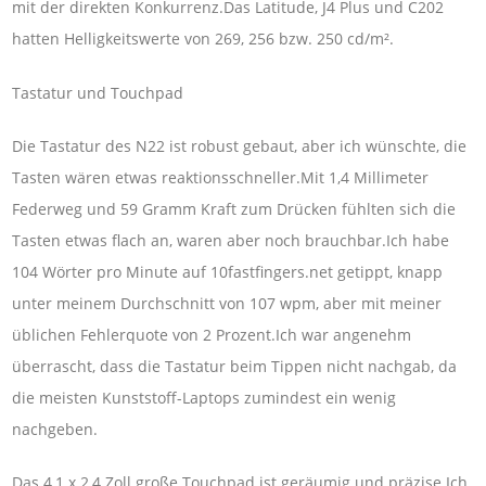
mit der direkten Konkurrenz.Das Latitude, J4 Plus und C202
hatten Helligkeitswerte von 269, 256 bzw. 250 cd/m².
Tastatur und Touchpad
Die Tastatur des N22 ist robust gebaut, aber ich wünschte, die
Tasten wären etwas reaktionsschneller.Mit 1,4 Millimeter
Federweg und 59 Gramm Kraft zum Drücken fühlten sich die
Tasten etwas flach an, waren aber noch brauchbar.Ich habe
104 Wörter pro Minute auf 10fastfingers.net getippt, knapp
unter meinem Durchschnitt von 107 wpm, aber mit meiner
üblichen Fehlerquote von 2 Prozent.Ich war angenehm
überrascht, dass die Tastatur beim Tippen nicht nachgab, da
die meisten Kunststoff-Laptops zumindest ein wenig
nachgeben.
Das 4,1 x 2,4 Zoll große Touchpad ist geräumig und präzise.Ich