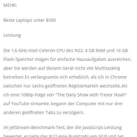
MEHR:
Beste Laptops unter $500
Leistung
Die 1,6-GHz-Intel-Celeron-CPU des N22, 4 GB RAM und 16 GB
Flash-Speicher mögen für einfache Hausaufgaben ausreichen,
aber Sie werden auf diesem Gerät nicht viel Multitasking
betreiben.Es verlangsamte sich erheblich, als ich in Chrome
zwischen nur sechs geöffneten Registerkarten wechselte.Als
ich eine 1080p-Folge von "The Daily Show with Trevor Noah"
auf YouTube streamte, begann der Computer mit nur drei
anderen geöffneten Tabs zu verzögern.
Im JetStream-Benchmark-Test, der die JavaScript-Leistung
bewertet, erzielte das N22 eine Punktzahl von 50,8 und lag