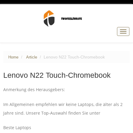
Togg
navig
Lenovo N22 Touch-Chromebook
Home
Article
Lenovo N22 Touch-Chromebook
Anmerkung des Herausgebers:
Im Allgemeinen empfehlen wir keine Laptops, die älter als 2
Jahre sind. Unsere Top-Auswahl finden Sie unter
Beste Laptops