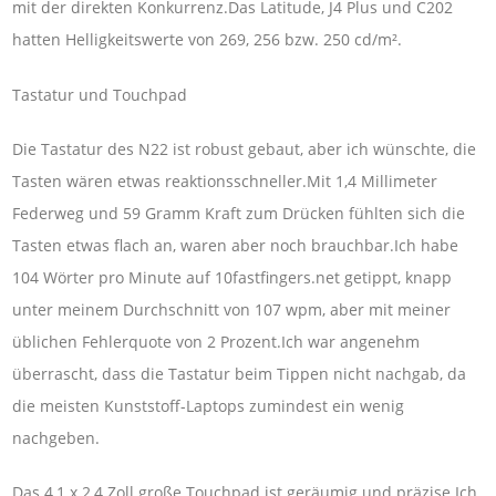
mit der direkten Konkurrenz.Das Latitude, J4 Plus und C202
hatten Helligkeitswerte von 269, 256 bzw. 250 cd/m².
Tastatur und Touchpad
Die Tastatur des N22 ist robust gebaut, aber ich wünschte, die
Tasten wären etwas reaktionsschneller.Mit 1,4 Millimeter
Federweg und 59 Gramm Kraft zum Drücken fühlten sich die
Tasten etwas flach an, waren aber noch brauchbar.Ich habe
104 Wörter pro Minute auf 10fastfingers.net getippt, knapp
unter meinem Durchschnitt von 107 wpm, aber mit meiner
üblichen Fehlerquote von 2 Prozent.Ich war angenehm
überrascht, dass die Tastatur beim Tippen nicht nachgab, da
die meisten Kunststoff-Laptops zumindest ein wenig
nachgeben.
Das 4,1 x 2,4 Zoll große Touchpad ist geräumig und präzise.Ich