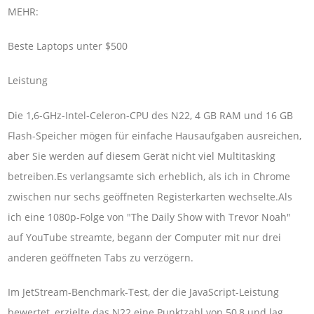
MEHR:
Beste Laptops unter $500
Leistung
Die 1,6-GHz-Intel-Celeron-CPU des N22, 4 GB RAM und 16 GB
Flash-Speicher mögen für einfache Hausaufgaben ausreichen,
aber Sie werden auf diesem Gerät nicht viel Multitasking
betreiben.Es verlangsamte sich erheblich, als ich in Chrome
zwischen nur sechs geöffneten Registerkarten wechselte.Als
ich eine 1080p-Folge von "The Daily Show with Trevor Noah"
auf YouTube streamte, begann der Computer mit nur drei
anderen geöffneten Tabs zu verzögern.
Im JetStream-Benchmark-Test, der die JavaScript-Leistung
bewertet, erzielte das N22 eine Punktzahl von 50,8 und lag