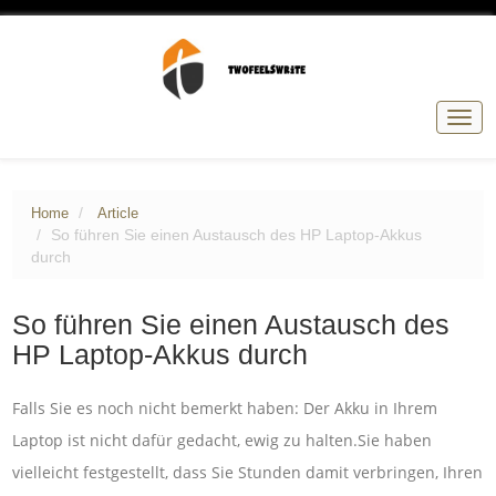
Togg
navig
Home
Article
So führen Sie einen Austausch des HP Laptop-Akkus
durch
So führen Sie einen Austausch des
HP Laptop-Akkus durch
Falls Sie es noch nicht bemerkt haben: Der Akku in Ihrem
Laptop ist nicht dafür gedacht, ewig zu halten.Sie haben
vielleicht festgestellt, dass Sie Stunden damit verbringen, Ihren