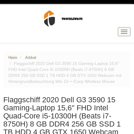
Navig
umsc
Heim
Artikel
Flaggschiff 2020 Dell G3 3590 15 Gaming-Laptop 15,6″
FHD Intel Quad-Core i5-10300H (Beats i7-8750H) 8 GB
DDR4 256 GB SSD 1 TB HDD 4 GB GTX 1650 Webcam mit
Hintergrundbeleuchtung Win 10 + iCarp Wireless Mouse
Flaggschiff 2020 Dell G3 3590 15
Gaming-Laptop 15,6″ FHD Intel
Quad-Core i5-10300H (Beats i7-
8750H) 8 GB DDR4 256 GB SSD 1
TB HDD 4 GB GTX 1650 Webcam