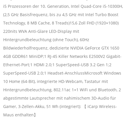
i5 Prozessoren der 10. Generation, Intel Quad-Core i5-10300H,
(2,5 GHz Basisfrequenz, bis zu 4,5 GHz mit Intel Turbo Boost
Technology, 8 MB Cache, 8 Treads)15,6 Zoll FHD (1920×1080)
220nits WVA Anti-Glare LED-Display mit
Hintergrundbeleuchtung (ohne Touch), 60Hz
Bildwiederholfrequenz, dedizierte NVIDIA GeForce GTX 1650
4GB GDDR61 MiniDP;1 RJ-45 Killer Networks E2500V2 Gigabit-
Ethernet-Port;1 HDMI 2.0;1 SuperSpeed-USB 3.2 Gen 1;2
SuperSpeed-USB 2.0;1 Headset-AnschlussMicrosoft Windows
10 Home (64-Bit), integrierte HD-Webcam, Tastatur mit
Hintergrundbeleuchtung, 802.11ac 1×1 WiFi und Bluetooth, 2
abgestimmte Lautsprecher mit nahimischem 3D-Audio für
Gamer, 3-Zellen-Akku, 51 Wh (integriert): 【 iCarp Wireless-
Maus enthalten】