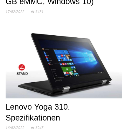
GB eMMC, Windows 10)
17/02/2022
6481
Lenovo Yoga 310.
Spezifikationen
16/02/2022
6945