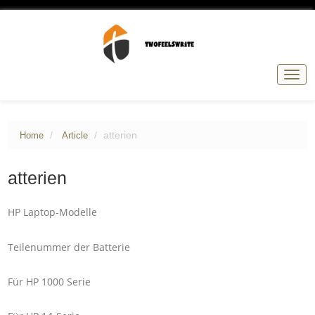
Togg
navig
atterien
Home
Article
atterien
HP Laptop-Modelle
Teilenummer der Batterie
Für HP 1000 Serie