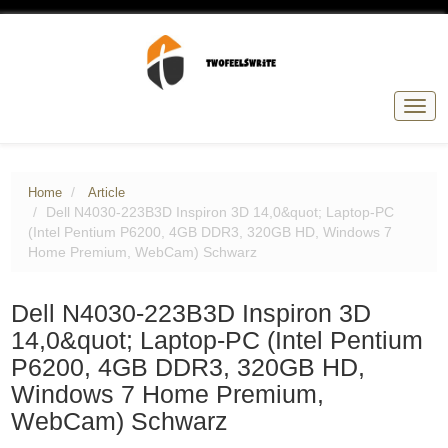
Togg
navig
Home
Article
Dell N4030-223B3D Inspiron 3D 14,0&quot; Laptop-PC
(Intel Pentium P6200, 4GB DDR3, 320GB HD, Windows 7
Home Premium, WebCam) Schwarz
Dell N4030-223B3D Inspiron 3D
14,0&quot; Laptop-PC (Intel Pentium
P6200, 4GB DDR3, 320GB HD,
Windows 7 Home Premium,
WebCam) Schwarz