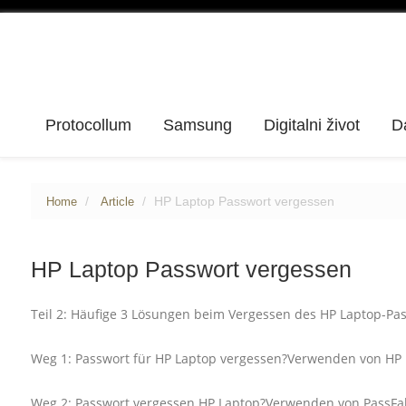
Protocollum
Samsung
Digitalni život
D
HP Laptop Passwort vergessen
Home
Article
HP Laptop Passwort vergessen
Teil 2: Häufige 3 Lösungen beim Vergessen des HP Laptop-Pas
Weg 1: Passwort für HP Laptop vergessen?Verwenden von HP
Weg 2: Passwort vergessen HP Laptop?Verwenden von PassF