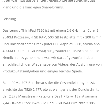
After War" gut ausbalanciert, ebenso wie die Streicher, das
Piano und die knackigen Snare-Drums.
Leistung
Das Lenovo ThinkPad T520 ist mit einem 2,6 GHz Intel Core i5-
2540M Prozessor, 4 GB RAM, 500 GB Festplatte mit 7.200 U/min
und umschaltbarer Grafik (Intel HD Graphics 3000, Nvidia NVS
4200M GPU mit 1 GB VRAM) ausgestattet.Die Maschine hat so
ziemlich alles genommen, was wir darauf geworfen haben,
einschließlich der Wiedergabe von Videos, der Ausführung von
Produktivitätsaufgaben und einiger leichter Spiele.
Beim PCMark07-Benchmark, der die Gesamtleistung misst,
erreichte das T520 2.177, etwas weniger als der Durchschnitt
der 2.278 Mainstream-Kategorie.Das HP Envy 15 mit seinem
2,4-GHz-Intel Core i5-2450M und 6 GB RAM erreichte 2.385,