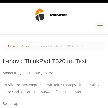
Togg
navig
Lenovo ThinkPad T520 im Test
Home
Article
Lenovo ThinkPad T520 im Test
Anmerkung des Herausgebers:
Im Allgemeinen empfehlen wir keine Laptops, die älter als 2
Jahre sind. Unsere Top-Auswahl finden Sie unter
Beste Laptops