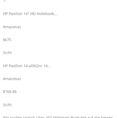
☆
HP Pavilion 14" HD-Notebook,...
Amazonas
$675
Sicht
HP Pavillon 14-al062nr 14...
Amazonas
$768.88
Sicht
Wir prüfen täglich über 250 Millionen Produkte auf die besten