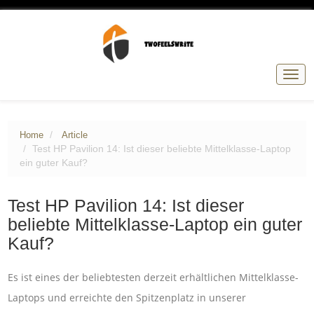
Togg
navig
Home
Article
Test HP Pavilion 14: Ist dieser beliebte Mittelklasse-Laptop
ein guter Kauf?
Test HP Pavilion 14: Ist dieser
beliebte Mittelklasse-Laptop ein guter
Kauf?
Es ist eines der beliebtesten derzeit erhältlichen Mittelklasse-
Laptops und erreichte den Spitzenplatz in unserer