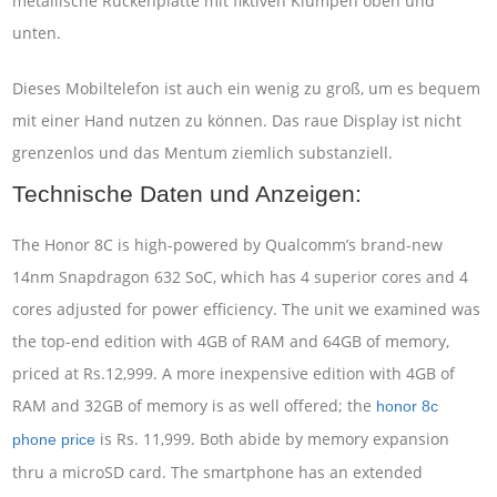
metallische Rückenplatte mit fiktiven Klumpen oben und
unten.
Dieses Mobiltelefon ist auch ein wenig zu groß, um es bequem
mit einer Hand nutzen zu können. Das raue Display ist nicht
grenzenlos und das Mentum ziemlich substanziell.
Technische Daten und Anzeigen:
The Honor 8C is high-powered by Qualcomm’s brand-new
14nm Snapdragon 632 SoC, which has 4 superior cores and 4
cores adjusted for power efficiency. The unit we examined was
the top-end edition with 4GB of RAM and 64GB of memory,
priced at Rs.12,999. A more inexpensive edition with 4GB of
RAM and 32GB of memory is as well offered; the
honor 8c
is Rs. 11,999. Both abide by memory expansion
phone price
thru a microSD card. The smartphone has an extended