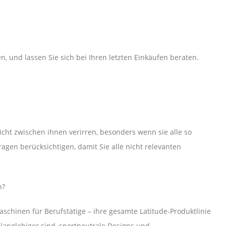
n, und lassen Sie sich bei Ihren letzten Einkäufen beraten.
icht zwischen ihnen verirren, besonders wenn sie alle so
ragen berücksichtigen, damit Sie alle nicht relevanten
n?
schinen für Berufstätige – ihre gesamte Latitude-Produktlinie
 langlebiger sind, sportneutrale Designs und