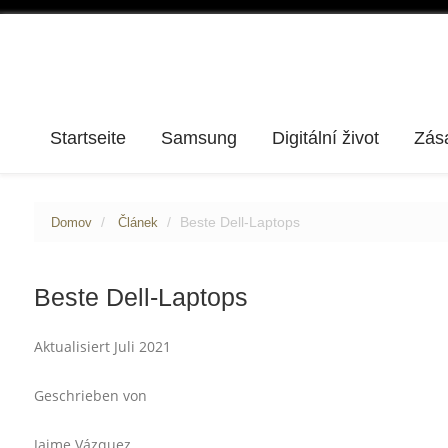
Startseite
Samsung
Digitální život
Zás
Beste Dell-Laptops
Domov
Článek
Beste Dell-Laptops
Aktualisiert Juli 2021
Geschrieben von
Jaime Vázquez