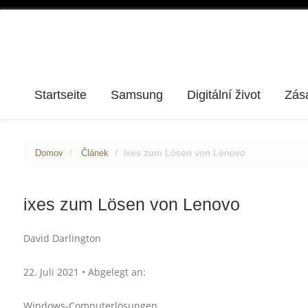
Startseite
Samsung
Digitální život
Zás
ixes zum Lösen von Lenovo
Domov
Článek
ixes zum Lösen von Lenovo
David Darlington
22. Juli 2021 • Abgelegt an:
Windows-Computerlösungen