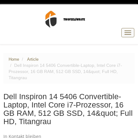
Togg
navig
Home
Article
Dell Inspiron 14 5406 Convertible-Laptop, Intel Core i7-
Prozessor, 16 GB RAM, 512 GB SSD, 14&quot; Full HD,
Titangrau
Dell Inspiron 14 5406 Convertible-
Laptop, Intel Core i7-Prozessor, 16
GB RAM, 512 GB SSD, 14&quot; Full
HD, Titangrau
In Kontakt bleiben