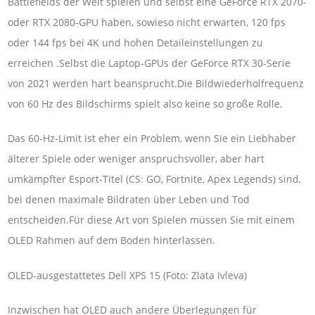
Battlefields der Welt spielen und selbst eine GeForce RTX 2070-
oder RTX 2080-GPU haben, sowieso nicht erwarten, 120 fps
oder 144 fps bei 4K und hohen Detaileinstellungen zu
erreichen .Selbst die Laptop-GPUs der GeForce RTX 30-Serie
von 2021 werden hart beansprucht.Die Bildwiederholfrequenz
von 60 Hz des Bildschirms spielt also keine so große Rolle.
Das 60-Hz-Limit ist eher ein Problem, wenn Sie ein Liebhaber
älterer Spiele oder weniger anspruchsvoller, aber hart
umkämpfter Esport-Titel (CS: GO, Fortnite, Apex Legends) sind,
bei denen maximale Bildraten über Leben und Tod
entscheiden.Für diese Art von Spielen müssen Sie mit einem
OLED Rahmen auf dem Boden hinterlassen.
OLED-ausgestattetes Dell XPS 15 (Foto: Zlata Ivleva)
Inzwischen hat OLED auch andere Überlegungen für