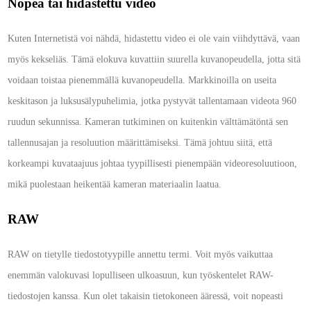
Nopea tai hidastettu video
Kuten Internetistä voi nähdä, hidastettu video ei ole vain viihdyttävä, vaan
myös kekseliäs. Tämä elokuva kuvattiin suurella kuvanopeudella, jotta sitä
voidaan toistaa pienemmällä kuvanopeudella. Markkinoilla on useita
keskitason ja luksusälypuhelimia, jotka pystyvät tallentamaan videota 960
ruudun sekunnissa. Kameran tutkiminen on kuitenkin välttämätöntä sen
tallennusajan ja resoluution määrittämiseksi. Tämä johtuu siitä, että
korkeampi kuvataajuus johtaa tyypillisesti pienempään videoresoluutioon,
mikä puolestaan heikentää kameran materiaalin laatua.
RAW
RAW on tietylle tiedostotyypille annettu termi. Voit myös vaikuttaa
enemmän valokuvasi lopulliseen ulkoasuun, kun työskentelet RAW-
tiedostojen kanssa. Kun olet takaisin tietokoneen ääressä, voit nopeasti