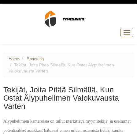
Togg
navig
Home
Samsung
Tekijät, Joita Pitää Silmällä, Kun Ostat Älypuhelimen
Valokuvausta Varten
Tekijät, Joita Pitää Silmällä, Kun
Ostat Älypuhelimen Valokuvausta
Varten
Älypuhelimien kameroista on tullut merkittävä myyntitekijä, ja useimmat
potentiaaliset asiakkaat haluavat ennen niiden ostamista tietää, kuinka