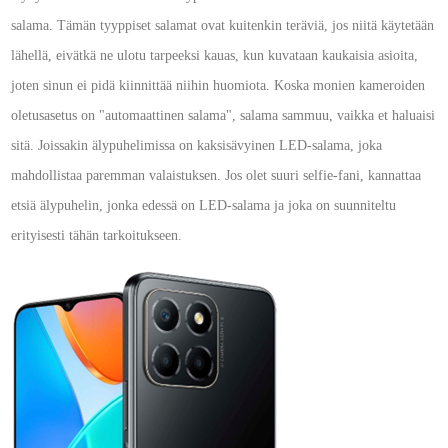
salama. Tämän tyyppiset salamat ovat kuitenkin teräviä, jos niitä käytetään
lähellä, eivätkä ne ulotu tarpeeksi kauas, kun kuvataan kaukaisia asioita,
joten sinun ei pidä kiinnittää niihin huomiota. Koska monien kameroiden
oletusasetus on "automaattinen salama", salama sammuu, vaikka et haluaisi
sitä. Joissakin älypuhelimissa on kaksisävyinen LED-salama, joka
mahdollistaa paremman valaistuksen. Jos olet suuri selfie-fani, kannattaa
etsiä älypuhelin, jonka edessä on LED-salama ja joka on suunniteltu
erityisesti tähän tarkoitukseen.