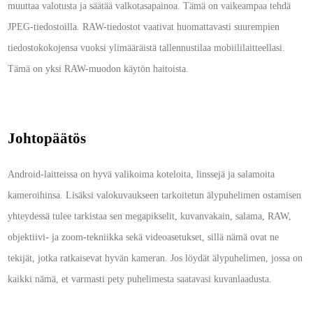
muuttaa valotusta ja säätää valkotasapainoa. Tämä on vaikeampaa tehdä
JPEG-tiedostoilla. RAW-tiedostot vaativat huomattavasti suurempien
tiedostokokojensa vuoksi ylimääräistä tallennustilaa mobiililaitteellasi.
Tämä on yksi RAW-muodon käytön haitoista.
Johtopäätös
Android-laitteissa on hyvä valikoima koteloita, linssejä ja salamoita
kameroihinsa. Lisäksi valokuvaukseen tarkoitetun älypuhelimen ostamisen
yhteydessä tulee tarkistaa sen megapikselit, kuvanvakain, salama, RAW,
objektiivi- ja zoom-tekniikka sekä videoasetukset, sillä nämä ovat ne
tekijät, jotka ratkaisevat hyvän kameran. Jos löydät älypuhelimen, jossa on
kaikki nämä, et varmasti pety puhelimesta saatavasi kuvanlaadusta.