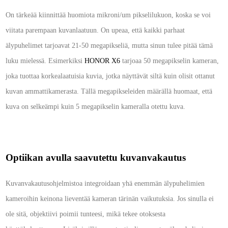
On tärkeää kiinnittää huomiota mikroni/um pikselilukuon, koska se voi
viitata parempaan kuvanlaatuun. On upeaa, että kaikki parhaat
älypuhelimet tarjoavat 21-50 megapikseliä, mutta sinun tulee pitää tämä
luku mielessä. Esimerkiksi
HONOR X6
tarjoaa 50 megapikselin kameran,
joka tuottaa korkealaatuisia kuvia, jotka näyttävät siltä kuin olisit ottanut
kuvan ammattikamerasta. Tällä megapikseleiden määrällä huomaat, että
kuva on selkeämpi kuin 5 megapikselin kameralla otettu kuva.
Optiikan avulla saavutettu kuvanvakautus
Kuvanvakautusohjelmistoa integroidaan yhä enemmän älypuhelimien
kameroihin keinona lieventää kameran tärinän vaikutuksia. Jos sinulla ei
ole sitä, objektiivi poimii tunteesi, mikä tekee otoksesta