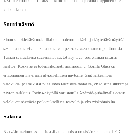
käyttökelvottoman. Lisäksi sillä on potentiaalia parantaa älypuhelimien
videon laatua.
Suuri näyttö
Sinun on pidettävä mobiililaitetta molemmin käsin ja käytettävä näyttöä
sekä etsimenä että laukaisimena kompensoidaksesi etsimen puuttumista.
Tämän seurauksena suuremmat näytöt näyttävät suuremman määrän
sisältöä. Koska se ei todennäköisesti naarmuunnu, Gorilla Glass on
erinomainen materiaali älypuhelimien näytöille. Saat selkeämpiä
valokuvia, jos tarkistat puhelimen teknisistä tiedoista, onko siinä suurempi
näytön tarkkuus. Retina-näytöllä varustetulla Android-puhelimella otetut
valokuvat näyttävät poikkeuksellisen teräviltä ja yksityiskohtaisilta.
Salama
Nykyään useimmissa uusissa älypuhelimissa on sisäänrakennettu LED-