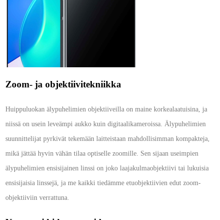
Zoom- ja objektiivitekniikka
Huippuluokan älypuhelimien objektiiveilla on maine korkealaatuisina, ja
niissä on usein leveämpi aukko kuin digitaalikameroissa. Älypuhelimien
suunnittelijat pyrkivät tekemään laitteistaan mahdollisimman kompakteja,
mikä jättää hyvin vähän tilaa optiselle zoomille. Sen sijaan useimpien
älypuhelimien ensisijainen linssi on joko laajakulmaobjektiivi tai lukuisia
ensisijaisia linssejä, ja me kaikki tiedämme etuobjektiivien edut zoom-
objektiiviin verrattuna.