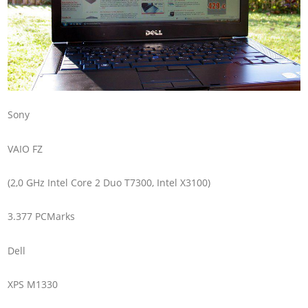
Sony
VAIO FZ
(2,0 GHz Intel Core 2 Duo T7300, Intel X3100)
3.377 PCMarks
Dell
XPS M1330