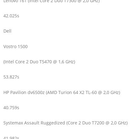
Lenovo T61 (Intel Core 2 Duo T7300 @ 2,0 GHz)
42.025s
Dell
Vostro 1500
(Intel Core 2 Duo T5470 @ 1,6 GHz)
53.827s
HP Pavilion dv6500z (AMD Turion 64 X2 TL-60 @ 2,0 GHz)
40.759s
Systemax Assault Ruggedized (Core 2 Duo T7200 @ 2,0 GHz)
41.982s