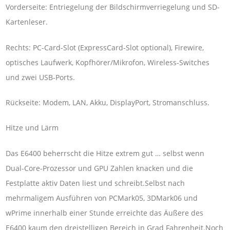
Vorderseite: Entriegelung der Bildschirmverriegelung und SD-
Kartenleser.
Rechts: PC-Card-Slot (ExpressCard-Slot optional), Firewire,
optisches Laufwerk, Kopfhörer/Mikrofon, Wireless-Switches
und zwei USB-Ports.
Rückseite: Modem, LAN, Akku, DisplayPort, Stromanschluss.
Hitze und Lärm
Das E6400 beherrscht die Hitze extrem gut … selbst wenn
Dual-Core-Prozessor und GPU Zahlen knacken und die
Festplatte aktiv Daten liest und schreibt.Selbst nach
mehrmaligem Ausführen von PCMark05, 3DMark06 und
wPrime innerhalb einer Stunde erreichte das Äußere des
E6400 kaum den dreistelligen Bereich in Grad Fahrenheit.Noch