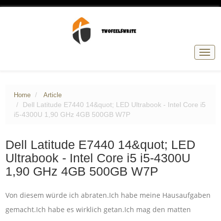
Togg
navig
Home
Article
Dell Latitude E7440 14&quot; LED Ultrabook - Intel Core i5
i5-4300U 1,90 GHz 4GB 500GB W7P
Dell Latitude E7440 14&quot; LED
Ultrabook - Intel Core i5 i5-4300U
1,90 GHz 4GB 500GB W7P
Von diesem würde ich abraten.Ich habe meine Hausaufgaben
gemacht.Ich habe es wirklich getan.Ich mag den matten