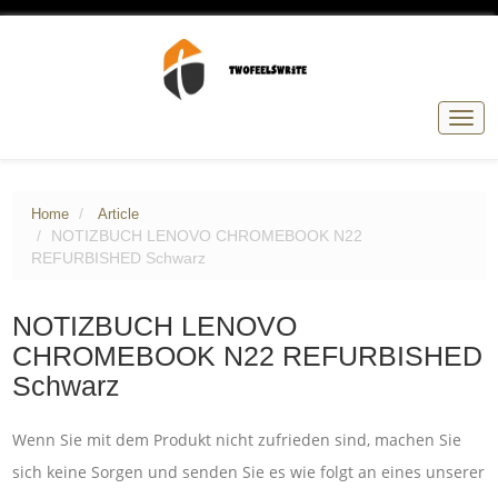
Togg
navig
Home
Article
NOTIZBUCH LENOVO CHROMEBOOK N22
REFURBISHED Schwarz
NOTIZBUCH LENOVO
CHROMEBOOK N22 REFURBISHED
Schwarz
Wenn Sie mit dem Produkt nicht zufrieden sind, machen Sie
sich keine Sorgen und senden Sie es wie folgt an eines unserer