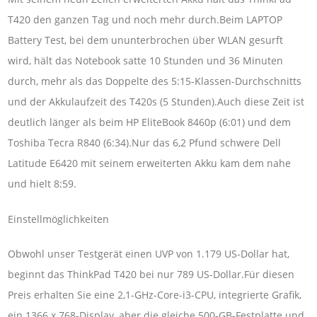
T420 den ganzen Tag und noch mehr durch.Beim LAPTOP
Battery Test, bei dem ununterbrochen über WLAN gesurft
wird, hält das Notebook satte 10 Stunden und 36 Minuten
durch, mehr als das Doppelte des 5:15-Klassen-Durchschnitts
und der Akkulaufzeit des T420s (5 Stunden).Auch diese Zeit ist
deutlich länger als beim HP EliteBook 8460p (6:01) und dem
Toshiba Tecra R840 (6:34).Nur das 6,2 Pfund schwere Dell
Latitude E6420 mit seinem erweiterten Akku kam dem nahe
und hielt 8:59.
Einstellmöglichkeiten
Obwohl unser Testgerät einen UVP von 1.179 US-Dollar hat,
beginnt das ThinkPad T420 bei nur 789 US-Dollar.Für diesen
Preis erhalten Sie eine 2,1-GHz-Core-i3-CPU, integrierte Grafik,
ein 1366 x 768-Display, aber die gleiche 500-GB-Festplatte und