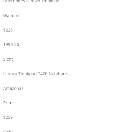
Überholtes Lenovo ThinkPad...
Walmart
$228
199,94 $
Sicht
Lenovo Thinkpad T420 Notebook...
Amazonas
Prime
$259
Sicht