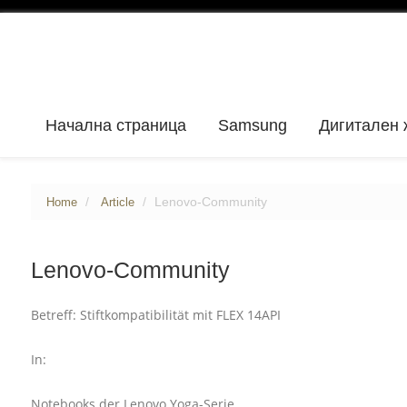
Начална страница
Samsung
Дигитален 
Lenovo-Community
Home
Article
Lenovo-Community
Betreff: Stiftkompatibilität mit FLEX 14API
In:
Notebooks der Lenovo Yoga-Serie