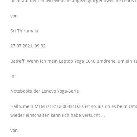
nicht auf der Lenovo-Website angezeigt.Irgendwelche Leads b
von
Sri Thirumala
27.07.2021, 09:32
Betreff: Wenn ich mein Laptop Yoga C640 umdrehe, um ein Tab 
In:
Notebooks der Lenovo Yoga-Serie
Hallo, mein MTM ist 81UE00331D.Es ist so, als ob es beim Um
wieder einschalten kann (ich habe versucht ...
von