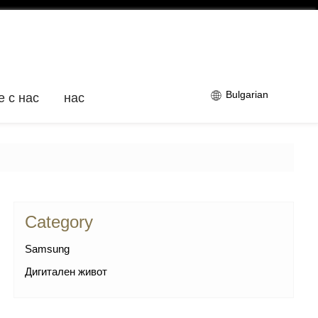
Bulgarian
е с нас
нас
Category
Samsung
Дигитален живот