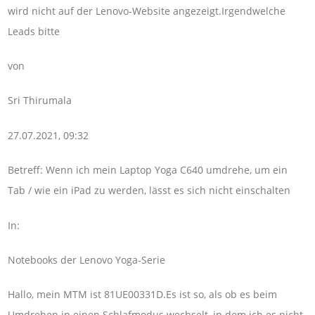
wird nicht auf der Lenovo-Website angezeigt.Irgendwelche
Leads bitte
von
Sri Thirumala
27.07.2021, 09:32
Betreff: Wenn ich mein Laptop Yoga C640 umdrehe, um ein
Tab / wie ein iPad zu werden, lässt es sich nicht einschalten
In:
Notebooks der Lenovo Yoga-Serie
Hallo, mein MTM ist 81UE00331D.Es ist so, als ob es beim
Umdrehen in einen Schlafmodus wechselt, in dem ich es nicht