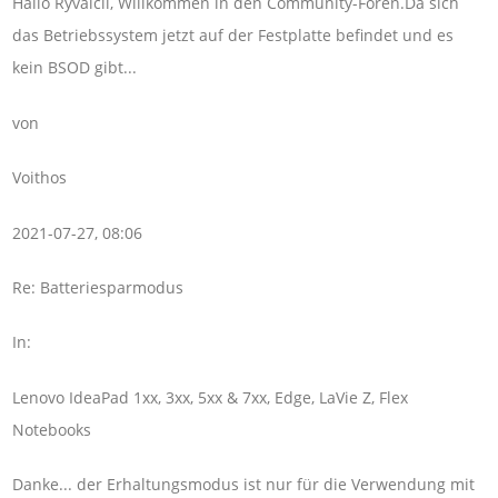
Hallo Ryvalcii, Willkommen in den Community-Foren.Da sich
das Betriebssystem jetzt auf der Festplatte befindet und es
kein BSOD gibt...
von
Voithos
2021-07-27, 08:06
Re: Batteriesparmodus
In:
Lenovo IdeaPad 1xx, 3xx, 5xx & 7xx, Edge, LaVie Z, Flex
Notebooks
Danke... der Erhaltungsmodus ist nur für die Verwendung mit