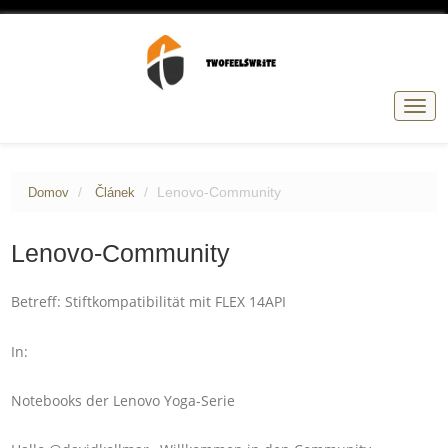
Přep
navig
Lenovo-Community
Domov
Článek
Lenovo-Community
Betreff: Stiftkompatibilität mit FLEX 14API
In:
Notebooks der Lenovo Yoga-Serie