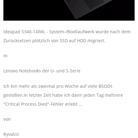
Ideapad S340-14IML - System-/Bootlaufwerk wurde nach dem
Zurücksetzen plötzlich von SSD auf HDD migriert.
In:
Lenovo Notebooks der U- und S-Serie
Ich bin mehr als zweimal pro Woche auf viele BSODs
gestoßen.In letzter Zeit habe ich dann jeden Tag mehrere
"Critical Process Died"-Fehler erlebt ...
von
Ryvalcii