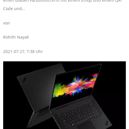
einen blauen Farbbildschirm mit einem Emoji und einem QR-
Code und...
von
Rohith Nayak
2021-07-27, 7:38 Uhr