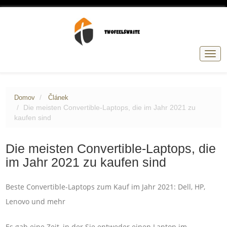
Přep
navig
Domov
Článek
Die meisten Convertible-Laptops, die im Jahr 2021 zu
kaufen sind
Die meisten Convertible-Laptops, die
im Jahr 2021 zu kaufen sind
Beste Convertible-Laptops zum Kauf im Jahr 2021: Dell, HP,
Lenovo und mehr
Es gab eine Zeit, in der Sie entweder einen Laptop im