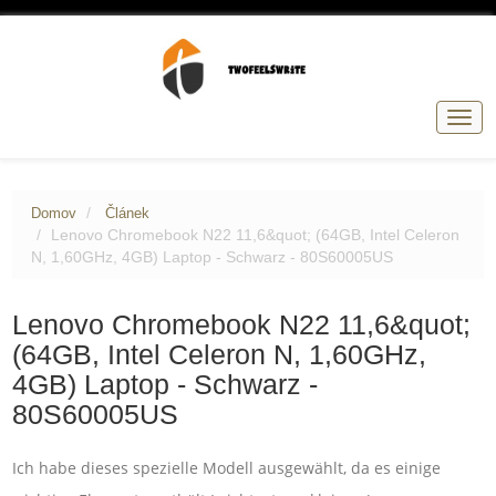
Přep
navig
Domov
Článek
Lenovo Chromebook N22 11,6&quot; (64GB, Intel Celeron
N, 1,60GHz, 4GB) Laptop - Schwarz - 80S60005US
Lenovo Chromebook N22 11,6&quot;
(64GB, Intel Celeron N, 1,60GHz,
4GB) Laptop - Schwarz -
80S60005US
Ich habe dieses spezielle Modell ausgewählt, da es einige