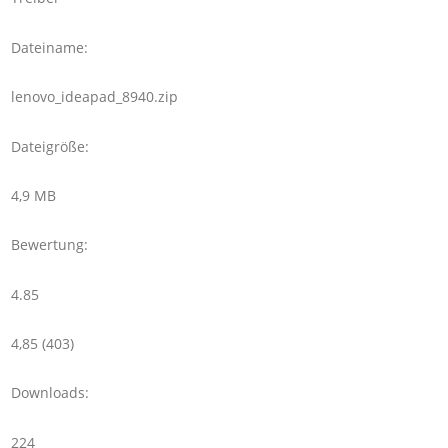
Dateiname:
lenovo_ideapad_8940.zip
Dateigröße:
4,9 MB
Bewertung:
4.85
4,85 (403)
Downloads:
224