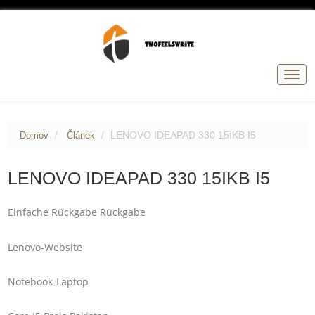
Přep
navig
LENOVO IDEAPAD 330 15IKB I5
Domov
Článek
LENOVO IDEAPAD 330 15IKB I5
Einfache Rückgabe Rückgabe
Lenovo-Website
Notebook-Laptop