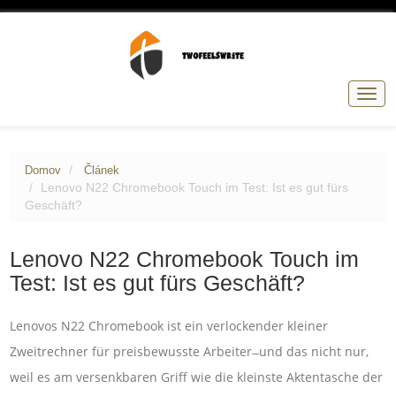
Přep
navig
Domov
Článek
Lenovo N22 Chromebook Touch im Test: Ist es gut fürs
Geschäft?
Lenovo N22 Chromebook Touch im
Test: Ist es gut fürs Geschäft?
Lenovos N22 Chromebook ist ein verlockender kleiner
Zweitrechner für preisbewusste Arbeiter ̶ und das nicht nur,
weil es am versenkbaren Griff wie die kleinste Aktentasche der