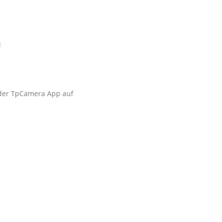
i
t der TpCamera App auf