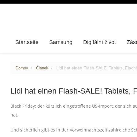
Startseite
Samsung
Digitální život
Zás
Lidl hat einen Flash-SALE! Tablets, Flac
Domov
Článek
Lidl hat einen Flash-SALE! Tablets,
Black Friday: der kürzlich eingetroffene US-Import, der sich a
hat.
Und sicherlich gibt es in der Vorweihnachtszeit zahlreiche 