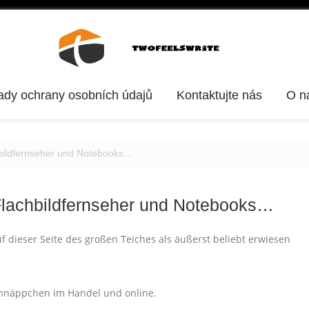
ady ochrany osobních údajů
Kontaktujte nás
O n
hbildfernseher und Notebooks…
 Flachbildfernseher und Notebooks…
uf dieser Seite des großen Teiches als äußerst beliebt erwiesen
Schnäppchen im Handel und online.